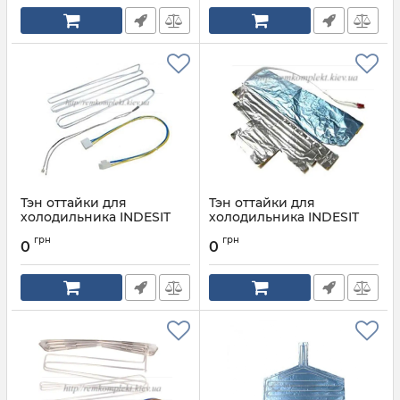
Тэн оттайки для
Тэн оттайки для
холодильника INDESIT
холодильника INDESIT
ARISTON C00274921
ARISTON C00277213
грн
грн
0
0
Артикул:
C00274921
Артикул:
C00277213