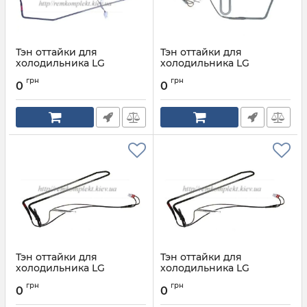
Тэн оттайки для
Тэн оттайки для
холодильника LG
холодильника LG
5300JB1091B
5300JB1092B
грн
грн
0
0
Артикул:
5300JB1091B
Артикул:
5300JB1092B
Тэн оттайки для
Тэн оттайки для
холодильника LG
холодильника LG
5300jr1009m
5300jr1009m
грн
грн
0
0
Артикул:
5300jr1009m
Артикул:
5300jr1009m