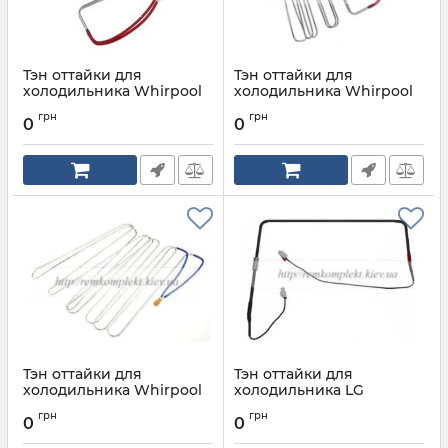
Тэн оттайки для
Тэн оттайки для
холодильника Whirpool
холодильника Whirpool
480132100933
481225948141
грн
грн
0
0
Артикул:
480132100933
Артикул:
481225948141
Тэн оттайки для
Тэн оттайки для
холодильника Whirpool
холодильника LG
481251158021
5300jb1088b
грн
грн
0
0
Артикул:
481251158021, C00314240
Артикул:
5300jb1088B