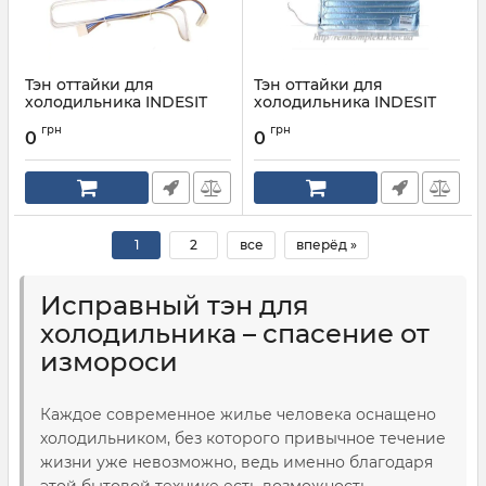
Тэн оттайки для
Тэн оттайки для
холодильника INDESIT
холодильника INDESIT
ARISTON C00284327
ARISTON C00851066
грн
грн
0
0
Артикул:
C00284327
Артикул:
C00851066
1
2
все
вперёд »
Исправный тэн для
холодильника – спасение от
измороси
Каждое современное жилье человека оснащено
холодильником, без которого привычное течение
жизни уже невозможно, ведь именно благодаря