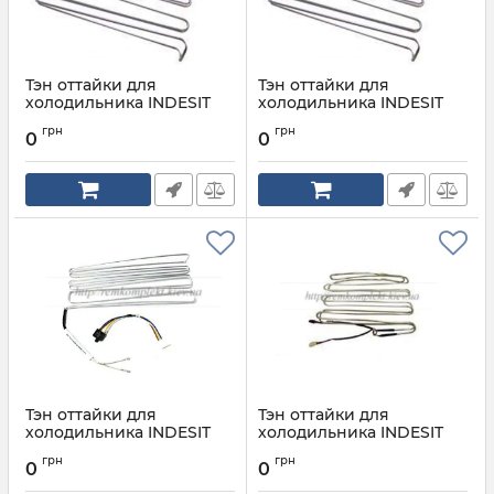
Тэн оттайки для
Тэн оттайки для
холодильника INDESIT
холодильника INDESIT
ARISTON C00268482
ARISTON C00268482
грн
грн
0
0
Артикул:
C00268482
Артикул:
C00268482
Тэн оттайки для
Тэн оттайки для
холодильника INDESIT
холодильника INDESIT
ARISTON C00271378
ARISTON C00274107
грн
грн
0
0
Артикул:
C00271378
Артикул:
C00274107