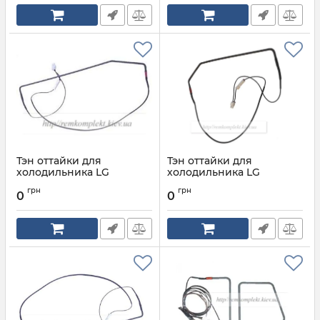
Тэн оттайки для
Тэн оттайки для
холодильника LG
холодильника LG
5300jb1089b
5300JB1090B
грн
грн
0
0
Артикул:
5300jb1089B
Артикул:
5300JB1090B