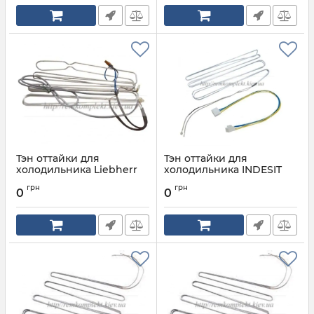
Тэн оттайки для
Тэн оттайки для
холодильника Liebherr
холодильника INDESIT
6940382
ARISTON C00266867
грн
грн
0
0
Артикул:
6940382
Артикул:
C00266867