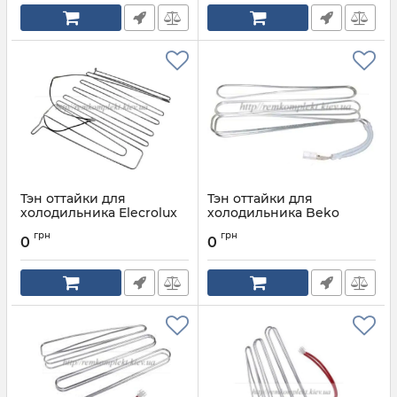
Тэн оттайки для
Тэн оттайки для
холодильника Elecrolux
холодильника Beko
2142142096
4317390185
грн
грн
0
0
Артикул:
2142142096
Артикул:
4317390185