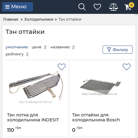
0
Меню
Главная
Холодильники
Тэн оттайки
Тэн оттайки
умолчанию
цене
названию
Фильтр
рейтингу
Тэн лотка для
Тэн оттайки для
холодильника INDESIT
холодильника Bosch
ARISTON C00094469
Артикул:
660765
грн
грн
110
0
Артикул:
C00094469