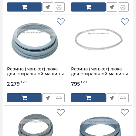
Резина (манжет) люка
Резина (манжет) люка
для стиральной машины
для стиральной машины
BOSCH SIEMENS 667220
Bosch Siemens 00684526
грн
грн
2 279
795
Артикул:
00667220
Артикул:
00656841