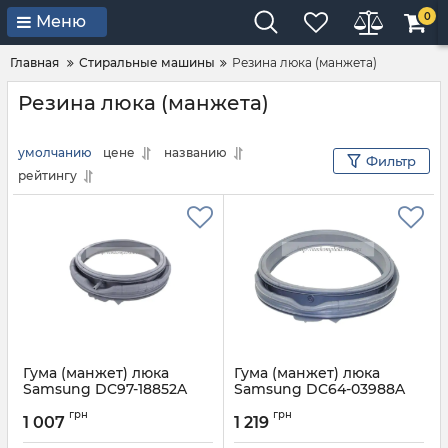
0
Меню
Главная
Стиральные машины
Резина люка (манжета)
Резина люка (манжета)
умолчанию
цене
названию
Фильтр
рейтингу
Гума (манжет) люка
Гума (манжет) люка
Samsung DC97-18852A
Samsung DC64-03988A
для пральної машини
для пральної машини
грн
грн
1 007
1 219
Артикул:
DC97-18852A
Артикул:
DC64-03988A