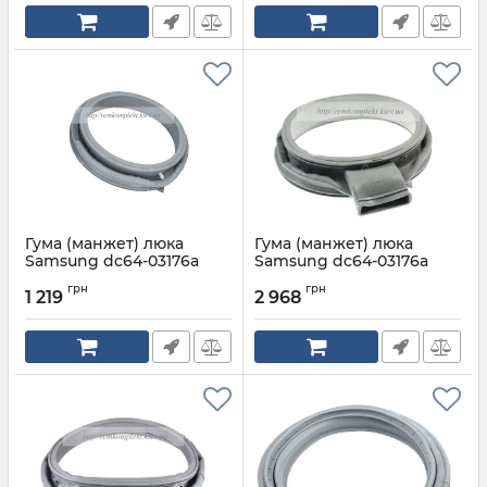
Гума (манжет) люка
Гума (манжет) люка
Samsung dc64-03176a
Samsung dc64-03176a
для пральної машини
для пральної машини
грн
грн
1 219
2 968
Артикул:
DC64-03690A
Артикул:
DC64-03176A