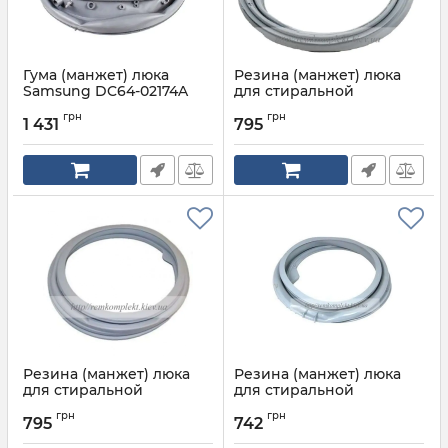
Гума (манжет) люка
Резина (манжет) люка
Samsung DC64-02174A
для стиральной
для пральної машини
машинки INDESIT
грн
грн
ARISTON C00145390
1 431
795
Артикул:
DC64-02174A
Артикул:
С00145390
Резина (манжет) люка
Резина (манжет) люка
для стиральной
для стиральной
машинки INDESIT
машинки ARISTON
грн
грн
ARISTON C00110330
C00119208
795
742
Артикул:
C00110330
Артикул:
C00119208