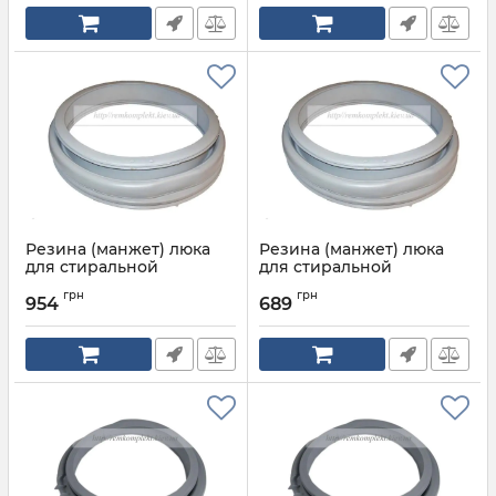
Резина (манжет) люка
Резина (манжет) люка
для стиральной
для стиральной
машинки INDESIT
машинки INDESIT
грн
грн
ARISTON C00111416
ARISTON C00111416
954
689
Артикул:
C00111416А