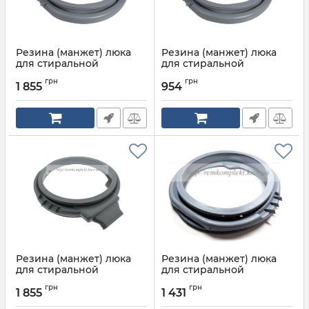
Резина (манжет) люка
Резина (манжет) люка
для стиральной
для стиральной
машинки INDESIT
машинки INDESIT
грн
грн
ARISTON C00289414
ARISTON C00289414
1 855
954
Артикул:
C00289414
Резина (манжет) люка
Резина (манжет) люка
для стиральной
для стиральной
машинки INDESIT
машинки INDESIT
грн
грн
ARISTON C00094154
ARISTON C00287764
1 855
1 431
Артикул:
C00294031
Артикул:
C00582085