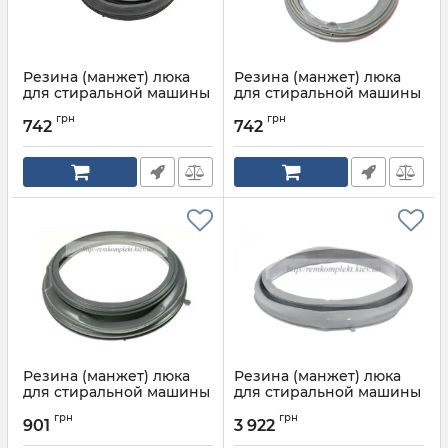
Резина (манжет) люка
Резина (манжет) люка
для стиральной машины
для стиральной машины
BEKO 2807710200
BEKO 2807710200
грн
грн
742
742
Артикул:
2807710207
Артикул:
2466300300
Резина (манжет) люка
Резина (манжет) люка
для стиральной машины
для стиральной машины
BEKO 2807710200
Bosch Siemens 00667487
грн
грн
901
3 922
Артикул:
1910540100
Артикул:
00667487 + хомути