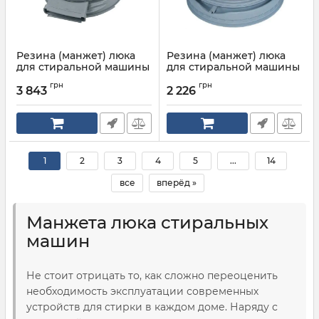
Резина (манжет) люка
Резина (манжет) люка
для стиральной машины
для стиральной машины
Bosch Siemens 00684526
BOSCH SIEMENS с
грн
грн
патрубком
3 843
2 226
Артикул:
00273513
Артикул:
00361127
1
2
3
4
5
...
14
все
вперёд »
Манжета люка стиральных
машин
Не стоит отрицать то, как сложно переоценить
необходимость эксплуатации современных
устройств для стирки в каждом доме. Наряду с