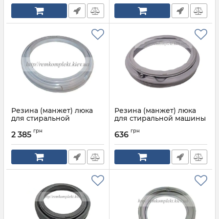
Резина (манжет) люка
Резина (манжет) люка
для стиральной
для стиральной машины
машинки ATLANT Узкая
BEKO 2807710200
грн
грн
908092000500
2 385
636
Артикул:
2905570300А
Артикул:
908092000500