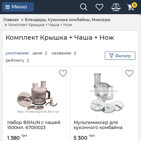
0
Меню
Главная
Блендеры, Кухонные комбайны, Миксеры
Комплект Крышка + Чаша + Нож
Комплект Крышка + Чаша + Нож
умолчанию
цене
названию
Фильтр
рейтингу
Набор BRAUN с чашей
Мультимиксер для
1500мл. 67051023
кухонного комбайна
Bosch 00461279
Артикул:
67051023
грн
грн
1 380
5 300
Артикул:
461279