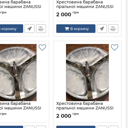
вина барабана
Хрестовина барабана
ої машини ZANUSSI
пральної машини ZANUSSI
ROLUX НЕРЖАВІЙКА
ELECTROLUX НЕРЖАВІЙКА
грн
грн
2 000
 корзину
В корзину
вина барабана
Хрестовина барабана
ої машини ZANUSSI
пральної машини ZANUSSI
ROLUX НЕРЖАВІЙКА
ELECTROLUX НЕРЖАВІЙКА
грн
грн
2 000