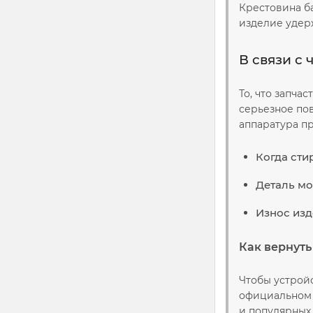
Крестовина б
изделие удер
В связи с
То, что запча
серьезное по
аппаратура пр
Когда сти
Деталь мо
Износ изд
Как вернуть
Чтобы устрой
официальном 
и популярных