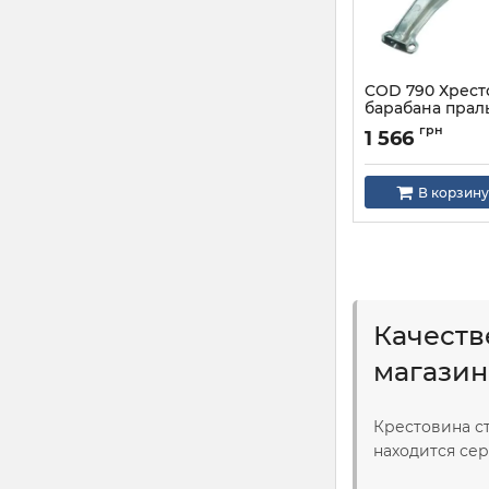
COD 790 Хрест
барабана прал
ARISTON INDES
грн
1 566
Артикул:
COD 790
В корзину
Качеств
магазин
Крестовина с
находится сер