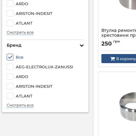
ARDO
ARISTON-INDESIT
ATLANT
Втулка ремонт
Смотреть все
хрестовини пр
машини d=20/
грн
250
h=14mm (нержа
Бренд
Артикул:
Втулка LG
Все
В корзину
AEG-ELECTROLUX-ZANUSSI
ARDO
ARISTON-INDESIT
ATLANT
Смотреть все