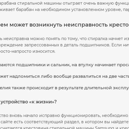
арабана стиральной машины отыграет очень важную функци
живает барабан на необходимом установленном уровне, пар
 чем может возникнуть неисправность крест
сть неисправна можно понять по тому, что стиралка начнет и
вреждение запрессованных в деталь подшипников. Если нич
осто-напросто износится.
раются подшипники и сальник, на втулку начинает проса
жет надломиться либо вообще развалиться на две част
елия также происходит в результате длительной экспл
 устройство «к жизни»?
ство вновь начало исправно функционировать, необходимо
сайте есть соответствующий раздел, в котором вы найдете
 считаются крестовина стиральной машины Samsung и кре