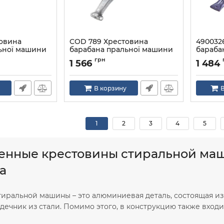
овина
COD 789 Хрестовина
490032
ьної машини
барабана пральної машини
бараба
IT
ARISTON INDESIT
Candy 
грн
1 566
1 484
Артикул:
COD 789
Артикул:
В корзину
В
1
2
3
4
5
енные крестовины стиральной маш
а
тиральной машины – это алюминиевая деталь, состоящая и
дечник из стали. Помимо этого, в конструкцию также вход