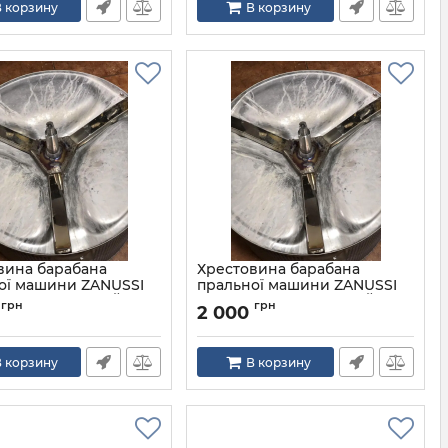
 корзину
В корзину
вина барабана
Хрестовина барабана
ої машини ZANUSSI
пральної машини ZANUSSI
ROLUX НЕРЖАВІЙКА
ELECTROLUX НЕРЖАВІЙКА
грн
грн
2 000
 корзину
В корзину