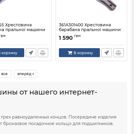
65 Хрестовина
361A301400 Хрестовина
на пральної машини
барабана пральної машини
COD 759
Daewoo cod 760
грн
грн
1 590
COD 759
Артикул:
361A301400
 корзину
В корзину
все
вперёд »
ины от нашего интернет-
з трех равноудаленных концов. Посередине изделия
ит бронзовое посадочное кольцо для подшипников.