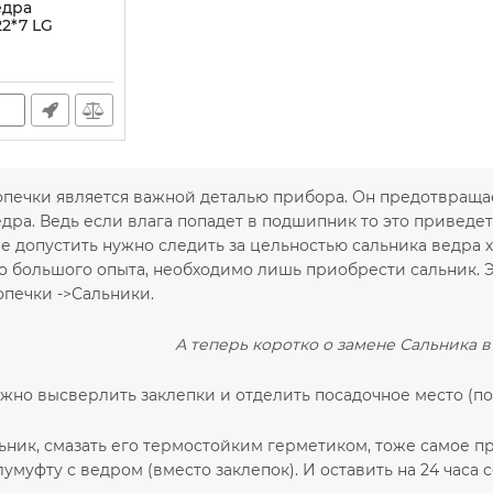
едра
2*7 LG
опечки является важной деталью прибора. Он предотвращае
ра. Ведь если влага попадет в подшипник то это приведет 
не допустить нужно следить за цельностью сальника ведра х
но большого опыта, необходимо лишь приобрести сальник. 
опечки ->Сальники.
А теперь коротко о замене Сальника в
ужно высверлить заклепки и отделить посадочное место (по
ьник, смазать его термостойким герметиком, тоже самое п
умуфту с ведром (вместо заклепок). И оставить на 24 часа 