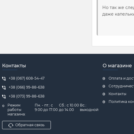
Но так же сле
даже капельки
Контакты
О магазине
+38 (067) 608-54-47
Оплата и дос
Сотрудничес
+38 (066) 99-88-638
Контакты
+38 (073) 99-88-638
Политика ко
Режим
Пн. - пт.: с
Сб.: с 10.00
Вс.:
работы
9.00 до 17.00
до 14.00
выходной
магазина:
Обратная связь