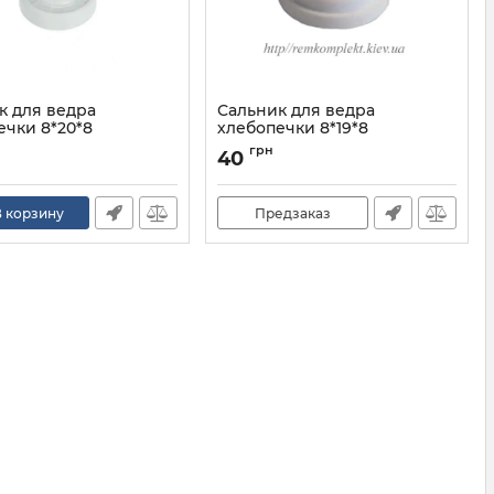
к для ведра
Сальник для ведра
ечки 8*20*8
хлебопечки 8*19*8
8*20*8
грн
40
 корзину
Предзаказ