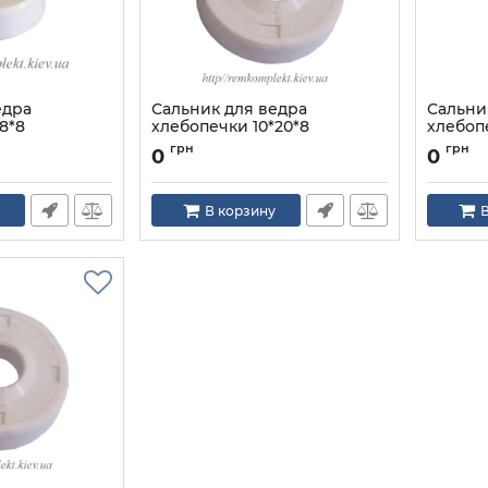
едра
Сальник для ведра
Сальни
8*8
хлебопечки 10*20*8
хлебоп
Артикул:
10*20*8
Артикул:
грн
грн
0
0
В корзину
В