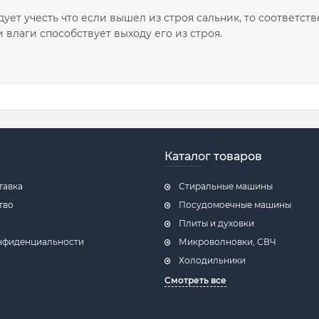
дует учесть что если вышел из строя сальник, то соответс
 влаги способствует выходу его из строя.
Каталог товаров
тавка
Стиральные машины
тво
Посудомоечные машины
Плиты и духовки
нфиденциальности
Микроволновки, СВЧ
Холодильники
Смотреть все