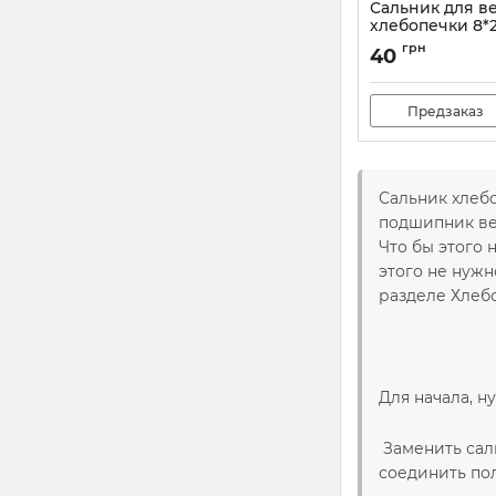
Сальник для в
хлебопечки 8*2
грн
40
Предзаказ
Сальник хлеб
подшипник вед
Что бы этого 
этого не нуж
разделе Хлеб
Для начала, н
Заменить сал
соединить пол