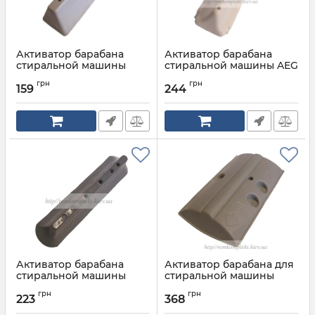
Активатор барабана
Активатор барабана
стиральной машины
стиральной машины AEG
SAMSUNG 9 отверстий
ELECTROLUX ZANUSSI 6
грн
грн
отверстий
159
244
Артикул:
DC97-02051B
Артикул:
53188954431/А
Активатор барабана
Активатор барабана для
стиральной машины
стиральной машины
ELECTROLUX ZANUSSI 6
BOSCH утяжеленный
грн
грн
отверстий
223
368
Артикул:
643142
Артикул:
50252271007