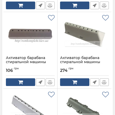
Активатор барабана
Активатор барабана
стиральной машины
стиральной машины
BEKO 10 отверстий
ARISTON, INDESIT 9
грн
грн
отверстий
106
274
Артикул:
2827760100
Артикул:
C00097565