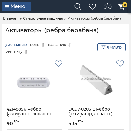
0
Меню
Главная
Стиральные машины
Активаторы (ребра барабана)
Активаторы (ребра барабана)
умолчанию
цене
названию
Фильтр
рейтингу
42148896 Ребро
DC97-02051E Ребро
(активатор, лопасть)
(активатор, лопасть)
барабана пральної
барабана пральної
грн
грн
машини VESTEL
машини SAMSUNG 13
90
435
отворів оригінал
Артикул:
42148896