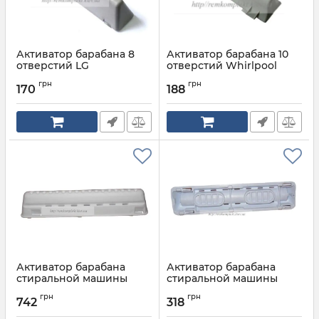
Активатор барабана 8
Активатор барабана 10
отверстий LG
отверстий Whirlpool
низкий
Артикул:
4432EN2002A
грн
грн
170
188
Артикул:
480110100104
Активатор барабана
Активатор барабана
стиральной машины
стиральной машины
ARISTON, INDESIT
ARISTON, INDESIT
грн
грн
утяжеленный
утяжеленный C00195218
742
318
Артикул:
C00083894
Артикул:
C00195218