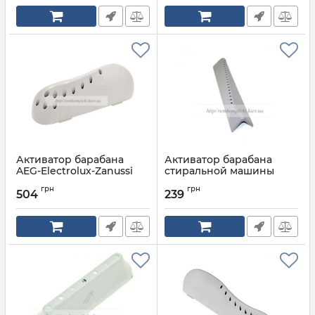
Активатор барабана
Активатор барабана
AEG-Electrolux-Zanussi
стиральной машины
1325616009
BEKO 2705570400
грн
грн
504
239
Артикул:
1325616009
Артикул:
2705570400