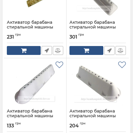
Активатор барабана
Активатор барабана
стиральной машины
стиральной машины
Gorenje
ARISTON, INDESIT 17
грн
грн
отверстий
231
301
Артикул:
166545
Артикул:
C00051504
Активатор барабана
Активатор барабана
стиральной машины
стиральной машины
ARISTON, INDESIT 12
ARISTON, INDESIT 10
грн
грн
отверстий
отверстий
133
204
Артикул:
C00268109
Артикул:
C00065463