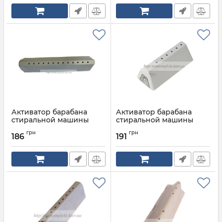
Активатор барабана
Активатор барабана
стиральной машины
стиральной машины
SAMSUNG 13 отверстий
SAMSUNG 6 отверстий
грн
грн
SKL
186
191
Артикул:
DC97-02051D
Артикул:
DC97-02051E