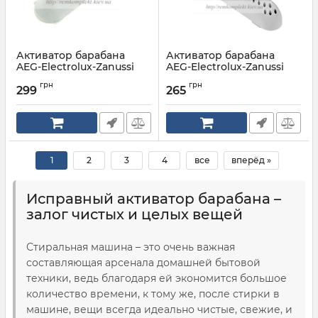
Активатор барабана
Активатор барабана
AEG-Electrolux-Zanussi
AEG-Electrolux-Zanussi
4055010278
4055120259
грн
грн
299
265
Артикул:
4055010278
Артикул:
4055120259
1
2
3
4
все
вперёд »
Исправный активатор барабана –
залог чистых и целых вещей
Стиральная машина – это очень важная
составляющая арсенала домашней бытовой
техники, ведь благодаря ей экономится большое
количество времени, к тому же, после стирки в
машине, вещи всегда идеально чистые, свежие, и