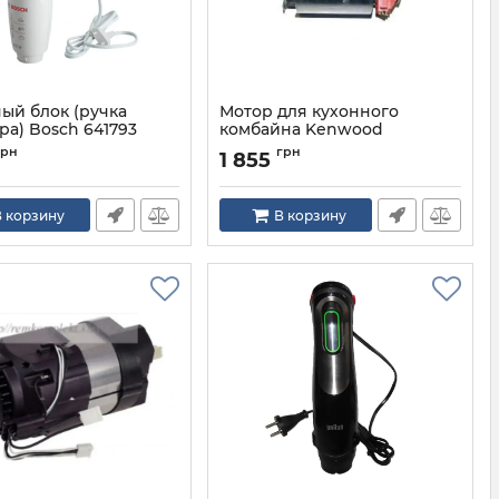
ый блок (ручка
Мотор для кухонного
ра) Bosch 641793
комбайна Kenwood
DL7313217261
641793
грн
грн
1 855
Артикул:
DL7313217261
 корзину
В корзину