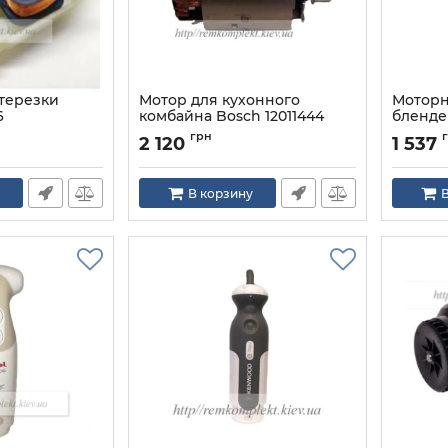
терезки
Мотор для кухонного
Моторн
6
комбайна Bosch 12011444
бленде
Артикул:
12011444
Артикул:
грн
2 120
1 537
В корзину
В