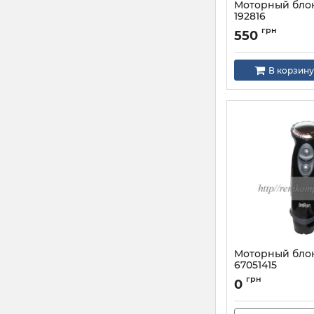
Моторный блок
192816
Артикул:
SS-192816
грн
550
В корзину
Моторный бло
67051415
Артикул:
67051415
грн
0