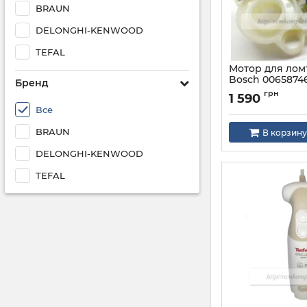
BRAUN
DELONGHI-KENWOOD
TEFAL
Мотор для лом
Bosch 0065874
Бренд
Артикул:
658746
грн
1 590
Все
BRAUN
В корзину
DELONGHI-KENWOOD
TEFAL