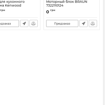
для кухонного
Моторный блок BRAUN
на Kenwood
7322110124
24
Артикул:
7322110124
грн
грн
0
KW713924
едзаказ
Предзаказ