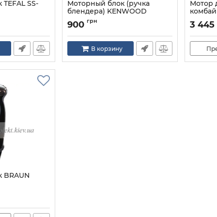
 TEFAL SS-
Моторный блок (ручка
Мотор 
блендера) KENWOOD
комбай
KW712957
KW7139
грн
900
3 445
Артикул:
KW712957
Артикул:
В корзину
Пр
к BRAUN