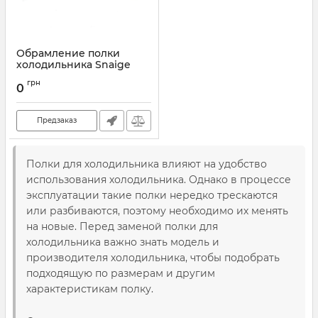
Обрамление полки
холодильника Snaige
D139.114
грн
0
Артикул:
D139.114
Предзаказ
Полки для холодильника влияют на удобство
использования холодильника. Однако в процессе
эксплуатации такие полки нередко трескаются
или разбиваются, поэтому необходимо их менять
на новые. Перед заменой полки для
холодильника важно знать модель и
производителя холодильника, чтобы подобрать
подходящую по размерам и другим
характеристикам полку.