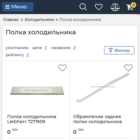
0
Меню
Главная
Холодильники
Полка холодильника
Полка холодильника
умолчанию
цене
названию
Фильтр
рейтингу
Полка холодильника
Обрамление заднее
Liebherr 7271909
полки холодильника
Liebherr 7422714
Артикул:
7271909
грн
грн
0
0
Артикул:
7422714