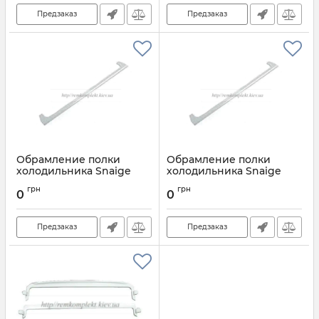
Предзаказ
Предзаказ
Обрамление полки
Обрамление полки
холодильника Snaige
холодильника Snaige
D139.073-03
D139.113
грн
грн
0
0
Артикул:
D139.073-03
Артикул:
D139.113
Предзаказ
Предзаказ