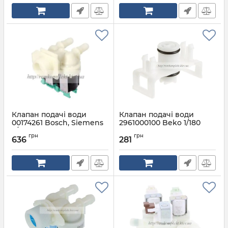
Клапан подачі води
Клапан подачі води
00174261 Bosch, Siemens
2961000100 Beko 1/180
2/180
для сушки
грн
грн
636
281
Артикул:
00174261
Артикул:
2961000100