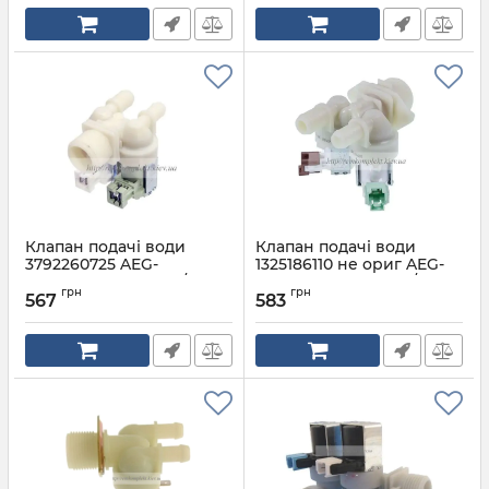
Клапан подачі води
Клапан подачі води
3792260725 AEG-
1325186110 не ориг AEG-
Electrolux-Zanussi 2/180
Electrolux-Zanussi 2/180
грн
грн
567
583
Артикул:
3792260725
Артикул:
1325186110