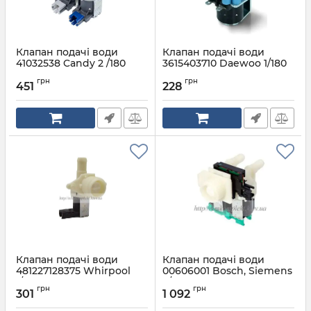
Клапан подачі води
Клапан подачі води
41032538 Candy 2 /180
3615403710 Daewoo 1/180
Артикул:
41032538
Артикул:
3615403710
грн
грн
451
228
Клапан подачі води
Клапан подачі води
481227128375 Whirpool
00606001 Bosch, Siemens
1/90
2/180
грн
грн
301
1 092
Артикул:
481227128375
Артикул:
00606001