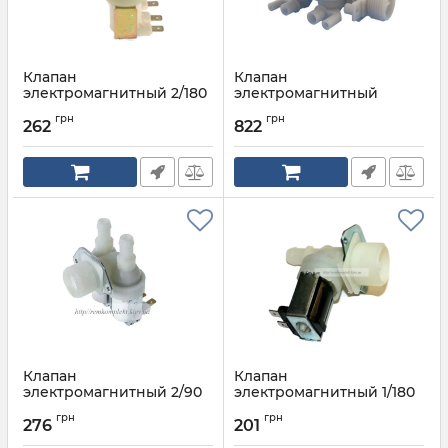
Клапан
Клапан
электромагнитный 2/180
электромагнитный
двойной Indesit
Артикул:
C00045951
грн
грн
C00110333
262
822
Артикул:
C00111096
Клапан
Клапан
электромагнитный 2/90
электромагнитный 1/180
Артикул:
C00194396
грн
грн
276
201