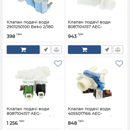
Клапан подачі води
Клапан подачі води
2901250100 Beko 2/180
8087104157 AEG-
Electrolux-Zanussi 3/180
Артикул:
2901250100
грн
грн
398
943
Артикул:
8087104157 не ориг
Клапан подачі води
Клапан подачі води
8087104157 AEG-
4055017166 AEG-
Electrolux-Zanussi 3/180
Electrolux-Zanussi 2/180
грн
грн
1 256
848
Артикул:
8087104157
Артикул:
4055017166