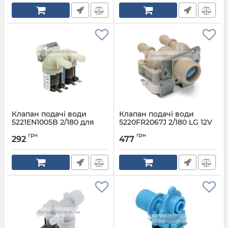
Клапан подачі води
Клапан подачі води
5221EN1005B 2/180 для
5220FR2067J 2/180 LG 12V
пральної машини LG
Артикул:
5220FR2067J
грн
грн
292
477
Артикул:
5221EN1005B