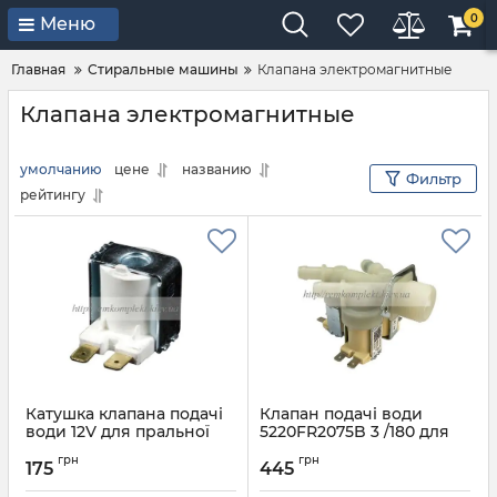
0
Меню
Главная
Стиральные машины
Клапана электромагнитные
Клапана электромагнитные
умолчанию
цене
названию
Фильтр
рейтингу
Катушка клапана подачі
Клапан подачі води
води 12V для пральної
5220FR2075B 3 /180 для
машини LG
пральної машини LG
грн
грн
175
445
Артикул:
Катушка 12V
Артикул:
5220FR2075B