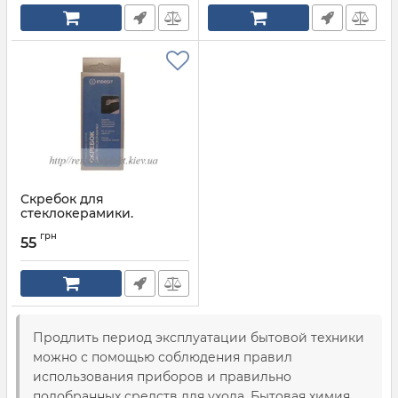
Скребок для
стеклокерамики.
Производства INDESIT
грн
ARISTON С00091279
55
Артикул:
C00091279
Продлить период эксплуатации бытовой техники
можно с помощью соблюдения правил
использования приборов и правильно
подобранных средств для ухода. Бытовая химия