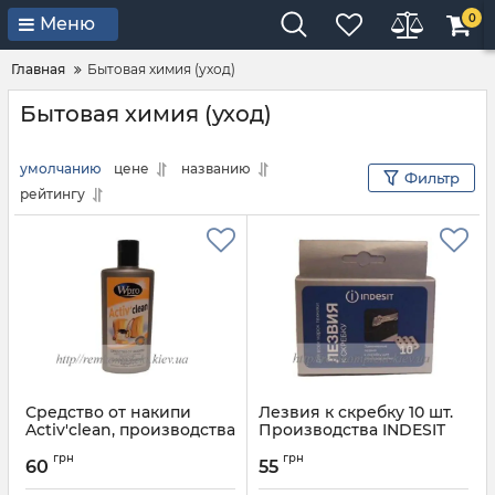
0
Меню
Главная
Бытовая химия (уход)
Бытовая химия (уход)
умолчанию
цене
названию
Фильтр
рейтингу
Средство от накипи
Лезвия к скребку 10 шт.
Activ'clean, производства
Производства INDESIT
WHIRLPOOL
ARISTON C00091274
грн
грн
480181700024
60
55
Артикул:
C00091274
Артикул:
480181700024