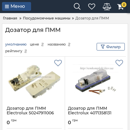
0
Меню
Главная
Посудомоечные машины
Дозатор для ПММ
Дозатор для ПММ
умолчанию
цене
названию
Фильтр
рейтингу
Дозатор для ПММ
Дозатор для ПММ
Electrolux 50247911006
Electrolux 4071358131
Артикул:
50247911006
Артикул:
4071358131
грн
грн
0
0