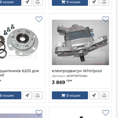
В кошик
В кошик
ідшипників 6203 для
електродвигун Whirlpool
ol
Артикул:
461973070484
84
н
грн
3 869
В кошик
В кошик