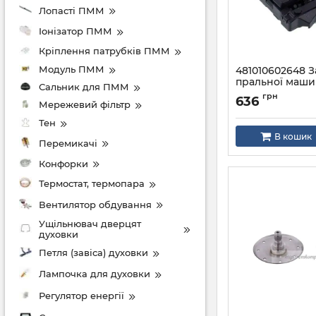
Лопасті ПММ
Iонізатор ПММ
Кріплення патрубків ПММ
Модуль ПММ
481010602648 
пральної маши
Сальник для ПММ
Артикул:
481010602
грн
636
Мережевий фільтр
Тен
В кошик
Перемикачі
Конфорки
Термостат, термопара
Вентилятор обдування
Ущільнювач дверцят
духовки
Петля (завіса) духовки
Лампочка для духовки
Регулятор енергії