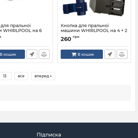
 для пральної
Кнопка для пральної
 WHIRLPOOL на 6
машини WHIRLPOOL на 4 + 2
ів
контакту
н
грн
260
481941029126
Артикул:
481227618276
В кошик
В кошик
13
все
вперед »
Підписка