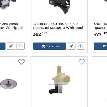
Замок люка
481010885440 Замок люка
4801111
ни Whirlpool
пральної машини Whirlpool
пральн
648
Артикул:
481010885440
Артикул:
грн
гр
392
477
В кошик