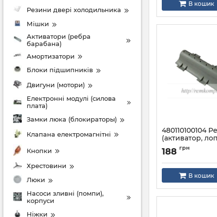
В кошик
Резини двері холодильника
Мішки
Активатори (ребра
барабана)
Амортизатори
Блоки підшипників
Двигуни (мотори)
Електронні модулі (силова
плата)
Замки люка (блокираторы)
480110100104 Р
Клапана електромагнітні
(активатор, лоп
барабана прал
грн
188
Кнопки
Whirlpool низь
Артикул:
4801101001
Хрестовини
В кошик
Люки
Насоси зливні (помпи),
корпуси
Ніжки