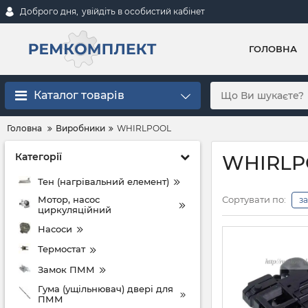
Доброго дня,
увійдіть в особистий кабінет
ГОЛОВНА
Каталог товарів
Головна
Виробники
WHIRLPOOL
Категорії
WHIRLP
Тен (нагрівальний елемент)
Мотор, насос
Сортувати по:
з
циркуляційний
Насоси
Термостат
Замок ПММ
Гума (ущільнювач) двері для
ПММ