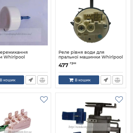
перемикання
Реле рівня води для
м Whirlpool
пральної машинки Whirlpool
481227128554
481241458306
грн
477
Артикул:
481227128554
В кошик
В кошик