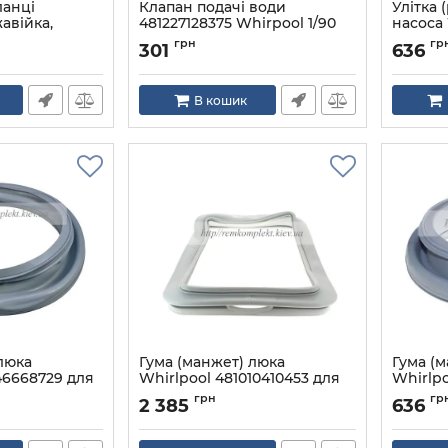
ланці
Клапан подачі води
Улітка 
авійка,
481227128375 Whirpool 1/90
насоса 
481936
Артикул:
481227128375
грн
гр
301
636
08
Артикул:
В кошик
люка
Гума (манжет) люка
Гума (
46668729 для
Whirlpool 481010410453 для
Whirlpo
ини
пральної машини
для пр
грн
гр
2 385
636
729
Артикул:
481010410453
Артикул: