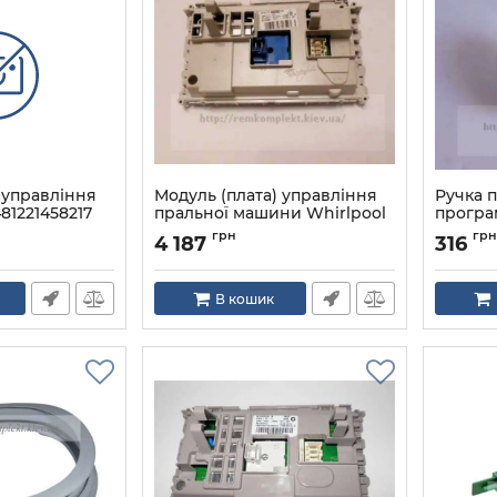
 управління
Модуль (плата) управління
Ручка 
81221458217
пральної машини Whirlpool
програ
DOMINO
17
Артикул:
грн
грн
4 187
316
Артикул:
480111104626
В кошик