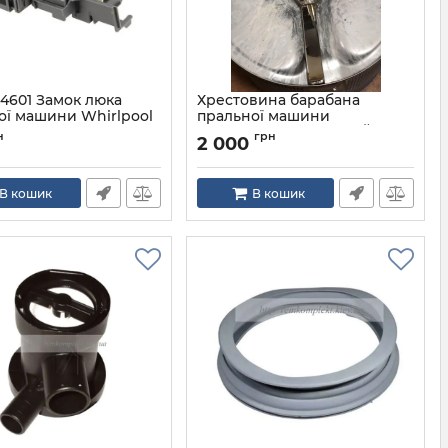
04601 Замок люка
Хрестовина барабана
ої машини Whirlpool
пральної машини
WHIRLPOOL НЕРЖАВІЙКА
480111104601
н
грн
2 000
В кошик
В кошик