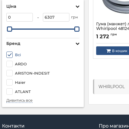
Ціна
-
грн
Гума (манжет) 
Whirlpool 4812
для пральної 
грн
1 272
Артикул:
481246668
Бренд
В кошик
Всі
ARDO
ARISTON-INDESIT
Haier
WHIRLPOOL
ATLANT
Дивитись все
Контакти
Про магази