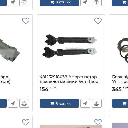
В кошик
ебро
481252918038 Амортизатор
Блок п
асть)
пральної машини Whirlpool
Whirlpo
ьної машини
Артикул:
481252918038
Артикул:
грн
гр
154
345
ке
04
В кошик