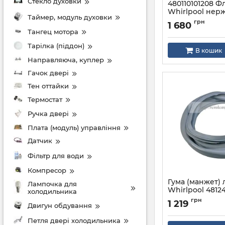
Стекло духовки
480110101208 Ф
Whirlpool нерж
Таймер, модуль духовки
комплект 2шт.
грн
1 680
Артикул:
4801101012
Тангец мотора
Тарілка (піддон)
В кошик
Направляюча, куплер
Гачок двері
Тен оттайки
Термостат
Ручка двері
Плата (модуль) управління
Датчик
Фільтр для води
Компресор
Гума (манжет) 
Лампочка для
Whirlpool 4812
холодильника
пральної маш
грн
1 219
Двигун обдування
Артикул:
481246668
Петля двері холодильника