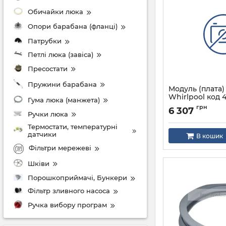
Обичайки люка
Опори барабана (фланці)
Патрубки
Петлі люка (завіса)
Пресостати
Пружини барабана
Модуль (плата)
Whirlpool код 4
Гума люка (манжета)
Артикул:
4812214582
грн
6 307
Ручки люка
Термостати, температурні
датчики
В кошик
Фільтри мережеві
Шківи
Порошкоприймачі, Бункери
Фільтр зливного насоса
Ручка вибору програм