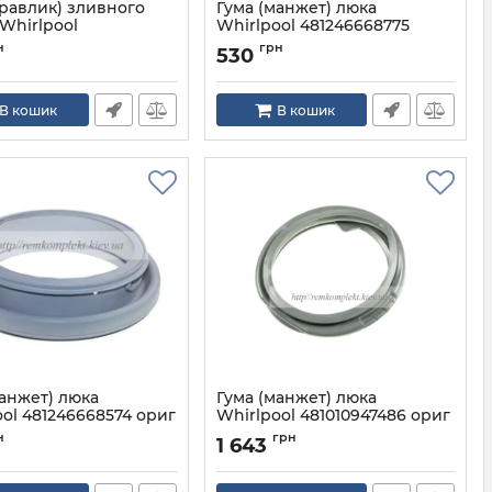
(равлик) зливного
Гума (манжет) люка
Whirlpool
Whirlpool 481246668775
078363
аналог для пральної
н
грн
530
машини
481936078363
Артикул:
481246668775
В кошик
В кошик
манжет) люка
Гума (манжет) люка
ol 481246668574 ориг
Whirlpool 481010947486 ориг
альної машини
для пральної машини
н
грн
1 643
481246668574
Артикул:
481010947486