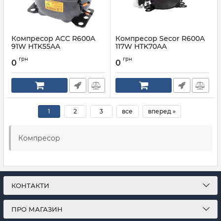
Компресор ACC R600A
Компресор Secor R600A
91W HTK55AA
117W HTK70AA
Артикул:
R600A 91W HTK55AA
Артикул:
R600A 117W HTK70AA
грн
грн
0
0
1
2
3
все
вперед »
Компресор
КОНТАКТИ
ПРО МАГАЗИН