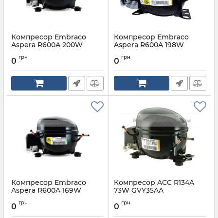
Компресор Embraco
Компресор Embraco
Aspera R600A 200W
Aspera R600A 198W
EMX70CLC
EMYE70CLP
грн
грн
0
0
Артикул:
R600A 200W
Артикул:
R600A 198W
EMX70CLC
EMYE70CLP
Компресор Embraco
Компресор ACC R134A
Aspera R600A 169W
73W GVY35AA
EMYE70HEP
Артикул:
R134A 73W GVY35AA
грн
грн
0
0
Артикул:
R600A 169W
EMYE70HEP