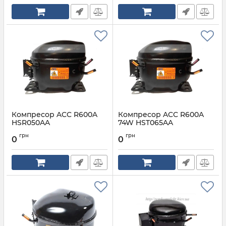
Компресор ACC R600A
Компресор ACC R600A
HSR050AA
74W HST065AA
Артикул:
R600A HSR050AA
Артикул:
R600A 74W HST065AA
грн
грн
0
0