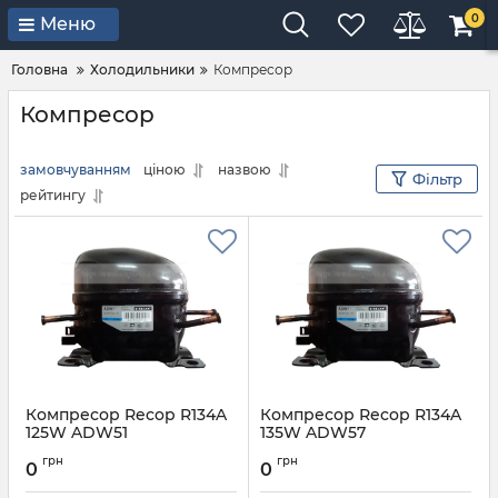
0
Меню
Головна
Холодильники
Компресор
Компресор
замовчуванням
ціною
назвою
Фільтр
рейтингу
Компресор Recop R134A
Компресор Recop R134A
125W ADW51
135W ADW57
Артикул:
R134A 125W ADW51
Артикул:
R134A 135W ADW57
грн
грн
0
0