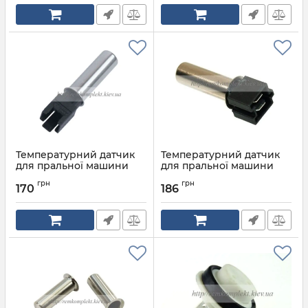
Температурний датчик
Температурний датчик
для пральної машини
для пральної машини
Whirlpool 10,7 kOm
Electrolux, Zanussi 5,2
грн
грн
kOm
170
186