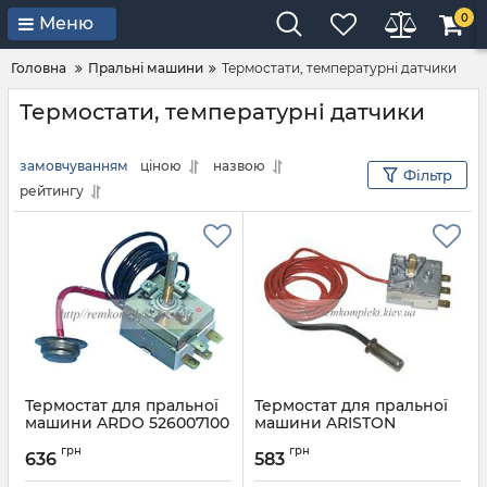
0
Меню
Головна
Пральні машини
Термостати, температурні датчики
Термостати, температурні датчики
замовчуванням
ціною
назвою
Фільтр
рейтингу
Термостат для пральної
Термостат для пральної
машини ARDO 526007100
машини ARISTON
INDESIT 081939
Артикул:
526007100
грн
грн
636
583
Артикул:
C00081939