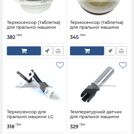
Термосенсор (таблетка)
Термосенсор (таблетка)
для пральної машини
для пральної машини
ARISTON INDESIT
CANDY джет 41022107
грн
грн
C00053573
382
345
Артикул:
41022107
Артикул:
C00053573
Термосенсор для
Температурний датчик
пральної машини LG
для пральної машини
6322FR2046C
ARISTON INDESIT
грн
грн
C00083915
318
329
Артикул:
6322FR2046C
Артикул:
C00083915