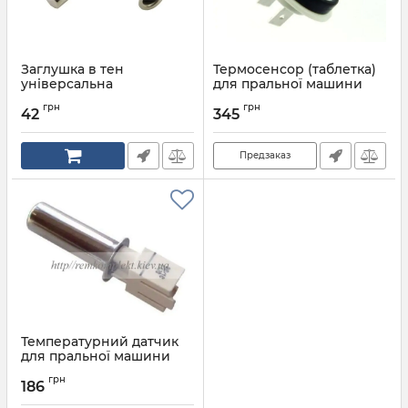
Заглушка в тен
Термосенсор (таблетка)
універсальна
для пральної машини
CANDY клеми 92743616 =
грн
грн
91201325 20кОм
42
345
Артикул:
92743616
Предзаказ
Температурний датчик
для пральної машини
BOSCH SIEMENS 170961
грн
186
Артикул:
170961