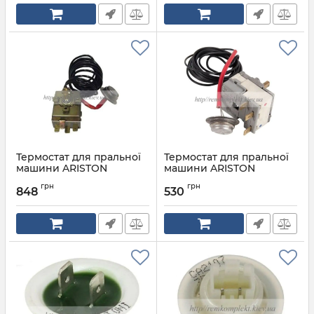
Термостат для пральної
Термостат для пральної
машини ARISTON
машини ARISTON
INDESIT C00033058
INDESIT C0019650
грн
грн
848
530
Артикул:
C00033058
Артикул:
C0019650