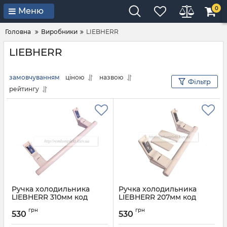
0
Меню
Головна
Виробники
LIEBHERR
LIEBHERR
замовчуванням
ціною
назвою
Фільтр
рейтингу
Ручка холодильника
Ручка холодильника
LIEBHERR 310мм код
LIEBHERR 207мм код
7430670
7430668
грн
грн
530
530
Артикул:
7430670
Артикул:
7430668