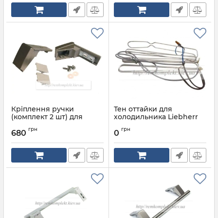
Кріплення ручки
Тен оттайки для
(комплект 2 шт) для
холодильника Liebherr
холодильника LIEBHERR
6940382
грн
грн
9590124
680
0
Артикул:
6940382
Артикул:
7430668