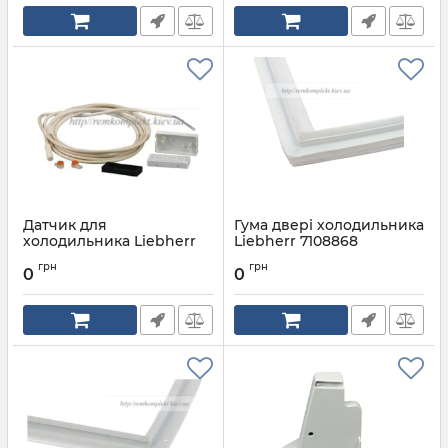
Датчик для
Гума двері холодильника
холодильника Liebherr
Liebherr 7108868
9590206
Артикул:
7108868
грн
грн
0
0
Артикул:
9590206