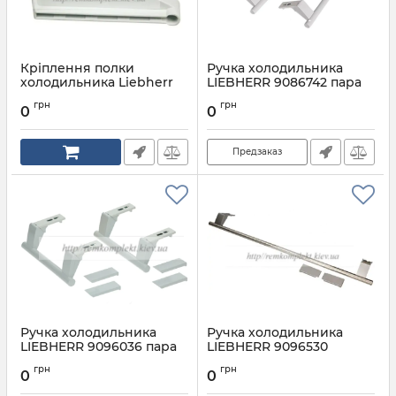
Кріплення полки
Ручка холодильника
холодильника Liebherr
LIEBHERR 9086742 пара
7438550
Артикул:
9086742
грн
грн
0
0
Артикул:
7438550
Предзаказ
Ручка холодильника
Ручка холодильника
LIEBHERR 9096036 пара
LIEBHERR 9096530
Артикул:
9096036
Артикул:
9096530
грн
грн
0
0