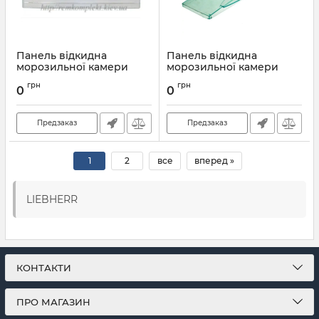
Панель відкидна
Панель відкидна
морозильної камери
морозильної камери
холодильника Liebherr
холодильника Liebherr
грн
грн
7402463
9791356
0
0
Артикул:
7402463
Артикул:
9791356
Предзаказ
Предзаказ
1
2
все
вперед »
LIEBHERR
КОНТАКТИ
ПРО МАГАЗИН