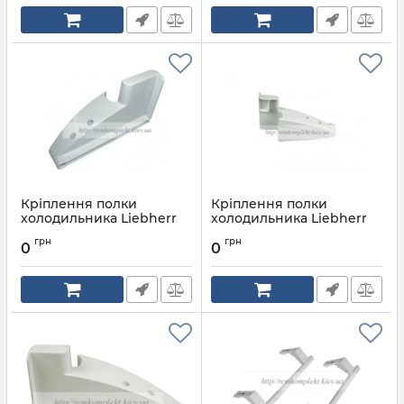
Кріплення полки
Кріплення полки
холодильника Liebherr
холодильника Liebherr
7436004
7438548
грн
грн
0
0
Артикул:
7436004
Артикул:
7438548