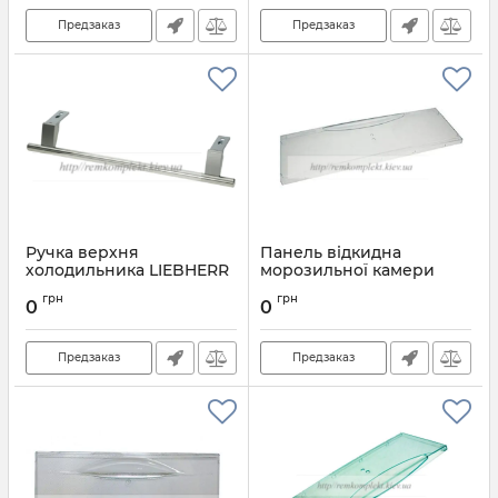
Предзаказ
Предзаказ
Ручка верхня
Панель відкидна
холодильника LIEBHERR
морозильної камери
9096532
холодильника Liebherr
грн
грн
7402095
0
0
Артикул:
9096532
Артикул:
7402095
Предзаказ
Предзаказ