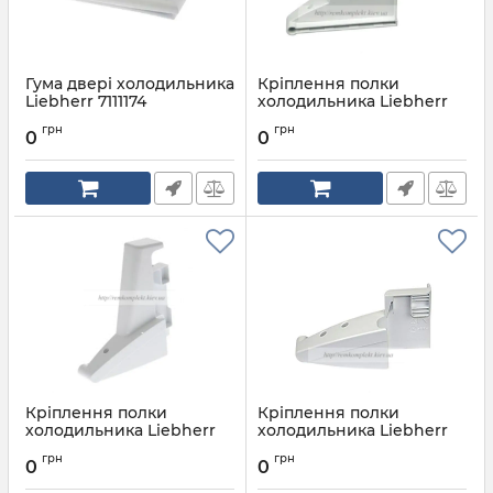
Гума двері холодильника
Кріплення полки
Liebherr 7111174
холодильника Liebherr
7427381
Артикул:
7111174
грн
грн
0
0
Артикул:
7427381
Кріплення полки
Кріплення полки
холодильника Liebherr
холодильника Liebherr
7427383
7433698
грн
грн
0
0
Артикул:
7427383
Артикул:
7433698