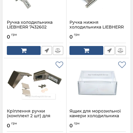
Ручка холодильника
Ручка нижня
LIEBHERR 7432602
холодильника LIEBHERR
9096534
Артикул:
7432602
грн
грн
0
0
Артикул:
9096534
Кріплення ручки
Ящик для морозильної
(комплект 2 шт) для
камери холодильника
холодильника LIEBHERR
Liebherr 9791304
грн
грн
9590190
0
0
Артикул:
9791304
Артикул:
9590190